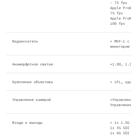
- 75 fps
Apple ProRes
75 fps
Apple ProRes
100 fps
Видоискатель
+ MVF-1 с 3.
монитором
Анаморфотное сжатие
+1.00, 1.30,
Крепление объектива
+ LPL, адапт
Управление камерой
+Управление 
Управление ч
Входы и выходы
+ 1x 1.5G SD
1x 3G SDI
1x 6G SDI & 