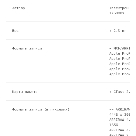
Затвор
+электронный
1/8000s
Вес
+ 2.3 кг
Форматы записи
+ MXF/ARRIRA
Apple ProRes
Apple ProRes
Apple ProRes
Apple ProRes
Apple ProRes
Карты памяти
+ CFast 2.0 
Форматы записи (в пикселях)
-- ARRIRAW 4
4448 x 3096
ARRIRAW 4.5K
1856
ARRIRAW 3.8K
ARRIRAW 2.8K