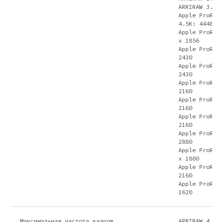
ARRIRAW 3.4K
Apple ProRes
4.5K: 4448 x
Apple ProRes
x 1856
Apple ProRes
2430
Apple ProRes
2430
Apple ProRes
2160
Apple ProRes
2160
Apple ProRes
2160
Apple ProRes
2880
Apple ProRes
x 1800
Apple ProRes
2160
Apple ProRes
1620
Максимальная частота кадров
ARRIRAW 4.5K