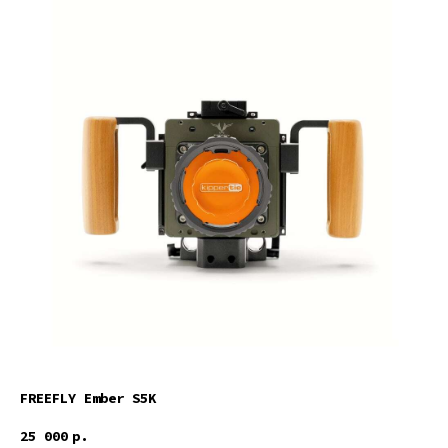
FREEFLY Ember S5K
25 000
р.