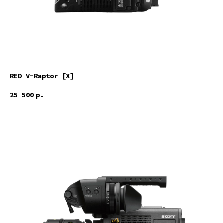
RED V-Raptor [X]
25 500
р.