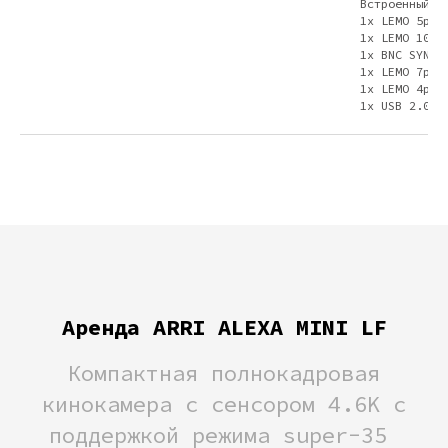
Встроенный W
1x LEMO 5pin
1x LEMO 10pi
1x BNC SYNC 
1x LEMO 7pin
1x LEMO 4pin
1x USB 2.0
Аренда ARRI ALEXA MINI LF
Компактная полнокадровая
кинокамера с сенсором 4.6K с
поддержкой режима super-35