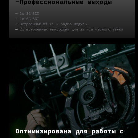
-Профессиональные выходы
—
1x 3G SDI
—
1x 6G SDI
—
Встроенный Wi-Fi и радио модуль
—
2x встроенных микрофона для записи черного звука
Оптимизирована для работы с