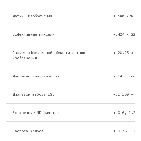
Датчик изображения
+35mm ARRI A
Эффективные пиксели
+3424 x 2202
Размер эффективной области датчика
+ 28.25 x 18
изображения
Динамический диапазон
+ 14+ стопов
Диапазон выбора ISO
+EI 160 - EI
Встроенные ND фильтры
+ 0.6, 1.2, 
Частота кадров
+ 0.75 - 200