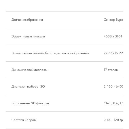
Датчик изображения
Cенсор Super 35
Эффективные пиксели
4608 x 3164
Размер эффективной области датчика изображения
27.99 x 19.22 мм
Динамический диапазон
17 стопов
Диапазон выбора ISO
EI 160 - 6400
Встроенные ND фильтры
Clear, 0.6, 1.2, 1.
Частота кадров
0.75 - 120 fps