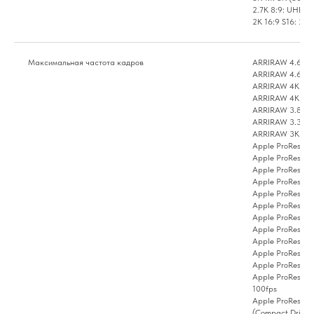
2.7K 8:9: UHD (
2K 16:9 S16: 2K 
Максимальная частота кадров
ARRIRAW 4.6K 3:
ARRIRAW 4.6K 16:
ARRIRAW 4K 16:9 
ARRIRAW 4K 2:1 -
ARRIRAW 3.8K 16
ARRIRAW 3.3K 6:5
ARRIRAW 3K 1:1 -
Apple ProRes 4.6
Apple ProRes 4.6K
Apple ProRes 4K 
Apple ProRes 4K 
Apple ProRes 4K 
Apple ProRes 4K 
Apple ProRes 4K 2
Apple ProRes 3.3K
Apple ProRes 3.3
Apple ProRes 3K 1
Apple ProRes 3K 1
Apple ProRes 2.7
100fps
Apple ProRes 2K 
(Compact Drive 1