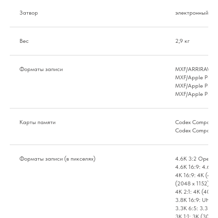
Затвор
электронный затв
Вес
2,9 кг
Форматы записи
MXF/ARRIRAW
MXF/Apple ProR
MXF/Apple ProR
MXF/Apple ProR
Карты памяти
Codex Compact D
Codex Compact D
Форматы записи (в пикселях)
4.6K 3:2 Open G
4.6K 16:9: 4.6K 
4K 16:9: 4K (409
(2048 x 1152), H
4K 2:1: 4K (4096
3.8K 16:9: UHD 
3.3K 6:5: 3.3K (
3K 1:1: 3K (3072