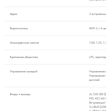
Аудио
2 встроенных ми
Видоискатель
MVF-2 с 4-дюйм
Анаморфотное сжатие
1.00, 1.25, 1.30, 
Крепление объектива
LPL, адаптер PL
Управление камерой
Управление каме
Управление чере
дисплей
Входы и выходы
2x 12G SDI (BNC
HD, 422 6G UHD
Встроенный Wi-F
1x LBUS (LEMO 4