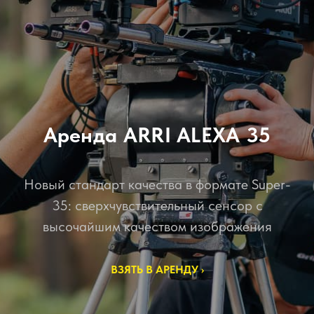
Аренда ARRI ALEXA 35
Новый стандарт качества в формате Super-
35: сверхчувствительный сенсор с
высочайшим качеством изображения
ВЗЯТЬ В АРЕНДУ ›