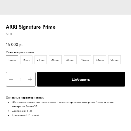
ARRI Signature Prime
ARRI
15 000
р.
Фокусное расстояние
15mm
18mm
21mm
25mm
35mm
47mm
58mm
95mm
Добавить
Основные характеристики:
Объективы полностью совместимы с полнокадровыми камерами 35мм, а также
камерами Super-35
Светосила: T1.8
Крепление LPL mount