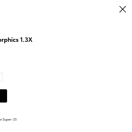
phics 1.3X
и Super-35