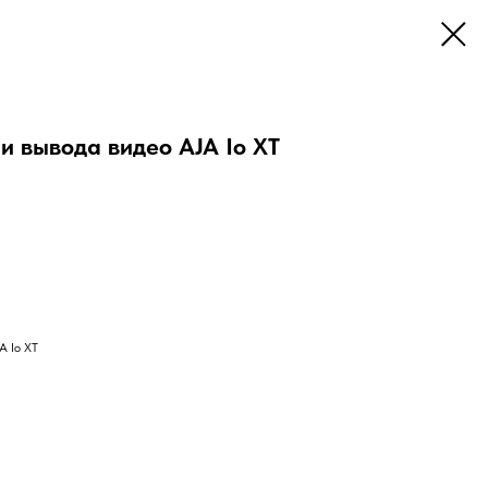
и вывода видео AJA Io XT
A Io XT