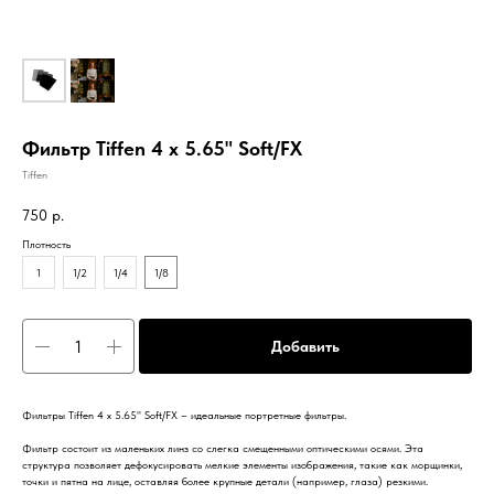
Фильтр Tiffen 4 x 5.65" Soft/FX
Tiffen
750
р.
Плотность
1
1/2
1/4
1/8
Добавить
Фильтры Tiffen 4 x 5.65" Soft/FX – идеальные портретные фильтры.
Фильтр состоит из маленьких линз со слегка смещенными оптическими осями. Эта
структура позволяет дефокусировать мелкие элементы изображения, такие как морщинки,
точки и пятна на лице, оставляя более крупные детали (например, глаза) резкими.