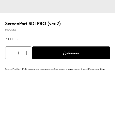
ScreenPort SDI PRO (ver.2)
IN2CORE
3 000
р.
Добавить
ScreenPort SDI PRO позволяет выводить изображение с камеры на iPad, iPhone или Mac